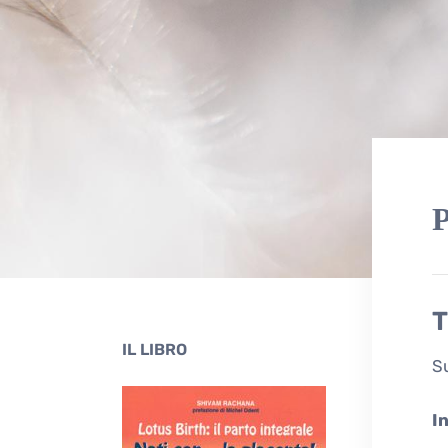
P
T
IL LIBRO
Su
In