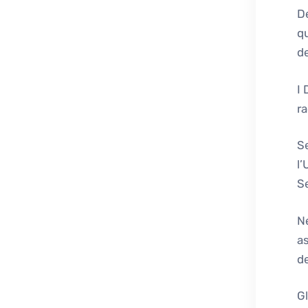
De
qu
de
I 
r
Se
l’
Se
Ne
as
de
Gl