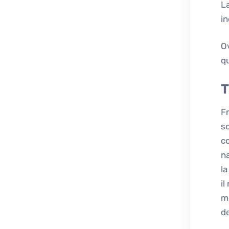
La
in
O
q
T
Fr
s
co
na
la
il
mo
d