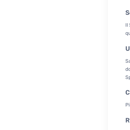
S
Il
qu
U
S
do
S
C
Pi
R