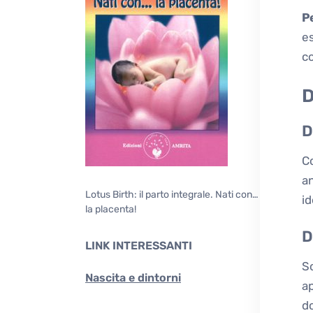
P
es
co
D
D
C
an
Lotus Birth: il parto integrale. Nati con…
id
la placenta!
D
LINK INTERESSANTI
S
Nascita e dintorni
ap
do