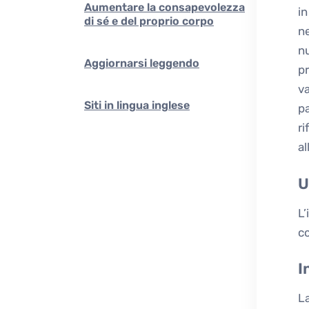
Aumentare la consapevolezza
in
di sé e del proprio corpo
ne
nu
Aggiornarsi leggendo
pr
va
Siti in lingua inglese
pa
ri
al
U
L’
co
I
La