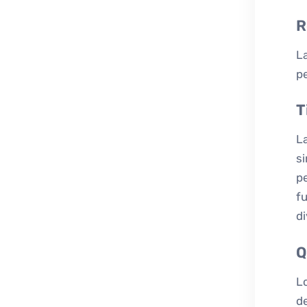
R
La
pe
T
La
si
pe
fu
di
Q
Lo
de