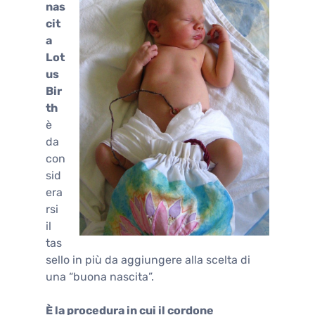
nas
cit
a
Lot
us
Bir
th
è
da
con
sid
era
rsi
il
tas
sello in più da aggiungere alla scelta di
una “buona nascita”.
È la procedura in cui il cordone